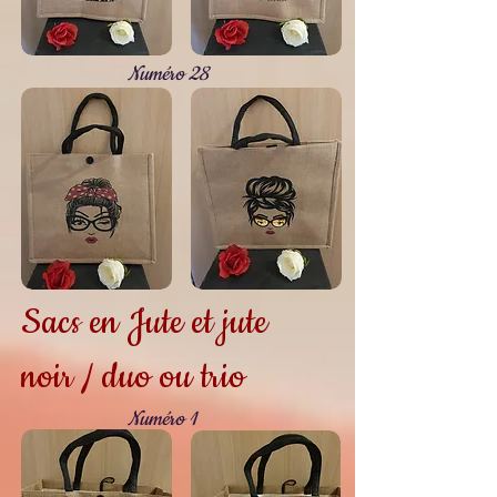
Numéro 28
Sacs en Jute et jute
noir / duo ou trio
Numéro 1